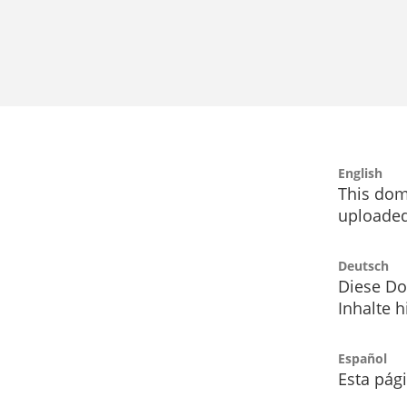
English
This dom
uploaded
Deutsch
Diese Do
Inhalte h
Español
Esta pág