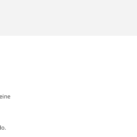
eine
do.